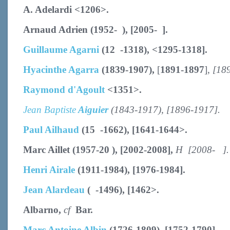
A. Adelardi
<1206>.
Arnaud Adrien (1952- ), [2005- ].
Guillaume Agarni
(12 -1318)
, <1295-1318].
Hyacinthe Agarra
(1839-1907),
[
1891-1897
],
[18
Raymond d'Agoult
<
1351>.
Jean Baptiste
Aiguier
(1843-1917), [1896-1917].
Paul Ailhaud
(15 -1662),
[1641-1644>.
Marc Aillet (1957-20 ), [2002-2008],
H [2008- ]
Henri Airale
(1911-1984), [1976-1984].
Jean Alardeau
( -1496), [1462>.
Albarno,
cf
Bar.
Marc Antoine Albin
(1726-1809),
[1752-1790]
.