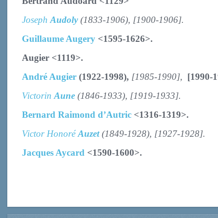
Bertrand Audoard <1129>
Joseph
Audoly
(1833-1906)
, [1900-1906].
Guillaume Augery
<1595-1626>.
Augier
<1119>.
André Augier
(1922-1998),
[1985-1990],
[1990-1
Victorin
Aune
(1846-1933), [1919-1933].
Bernard Raimond d’Autric
<1316-1319>.
Victor Honoré
Auzet
(1849-1928), [1927-1928].
Jacques Aycard
<1590-1600>.