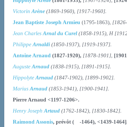
Hippolyte
Arène
(1861-1953),
[1907-1924]
,
[1924
Victorin
Arène
(1869-1960), [1917-1960].
Jean Baptiste Joseph Armieu
(1795-1863),
[1826
Jean Charles
Arnal du Curel
(1858-1915), H [1912
Philippe
Arnaldi
(1850-1937), [1919-1937].
Antoine Arnaud
(1827-1920),
[1878-1901],
[1901
Auguste
Arnaud
(1838-1915), [1891-1915].
Hippolyte
Arnaud
(1847-1902), [1899-1902].
Marius
Arnaud
(1853-1941), [1900-1941].
Pierre Arnaud <1197-1206>.
Henry Joseph
Artaud
(1762-1842), [1830-1842].
Raimond Assonis
, prévôt ( -1464),
<1439-1464]