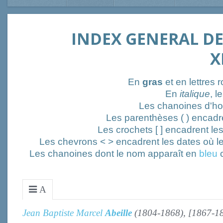
INDEX GENERAL DE
X
En
gras
et en lettres 
En
italique
, l
Les chanoines d'ho
Les parenthèses ( ) encadr
Les crochets [ ] encadrent le
Les chevrons < > encadrent les dates où le
Les chanoines dont le nom apparaît en
bleu
c
A
Jean Baptiste Marcel
Abeille
(1804-1868), [1867-1