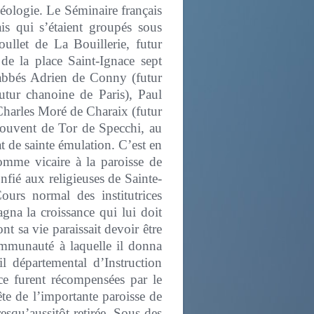
héologie. Le Séminaire français
is qui s’étaient groupés sous
oullet de La Bouillerie, futur
de la place Saint-Ignace sept
s abbés Adrien de Conny (futur
utur chanoine de Paris), Paul
 Charles Moré de Charaix (futur
couvent de Tor de Specchi, au
t de sainte émulation. C’est en
omme vicaire à la paroisse de
nfié aux religieuses de Sainte-
urs normal des institutrices
gna la croissance qui lui doit
t sa vie paraissait devoir être
ommunauté à laquelle il donna
l départemental d’Instruction
ace furent récompensées par le
te de l’importante paroisse de
esqu’aussitôt retirée. Sous des