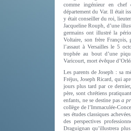
comme ingénieur en chef 
département du Var. Il était i
y était conseiller du roi, lieut
Jacqueline Rouph, d’une illustr
germains ont illustré la péri
Voltaire, son frère François,
l’assaut à Versailles le 5 
trophée au bout d’une piqu
Varicourt, mort évêque d’Orlé
Les parents de Joseph : sa mèr
Fréjus, Joseph Ricard, qui apr
jours plus tard par ce derni
père, sont chrétiens pratiquan
enfants, ne se destine pas
a pr
collège de l’Immaculée-Concep
ses études classiques achevées,
des perspectives professio
Draguignan qu’illustrera plus