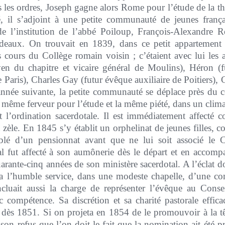
ns les ordres, Joseph gagne alors Rome pour l’étude de la t
, il s’adjoint à une petite communauté de jeunes frança
de l’institution de l’abbé Poiloup, François-Alexandre R
deaux. On trouvait en 1839, dans ce petit appartement 
es cours du Collège romain voisin ; c’étaient avec lui le
yen du chapitre et vicaire général de Moulins), Héron (f
e Paris), Charles Gay (futur évêque auxiliaire de Poitiers),
’année suivante, la petite communauté se déplace près du 
 même ferveur pour l’étude et la même piété, dans un clima
 l’ordination sacerdotale. Il est immédiatement affecté c
èle. En 1845 s’y établit un orphelinat de jeunes filles, co
blé d’un pensionnat avant que ne lui soit associé le Co
 fut affecté à son aumônerie dès le départ et en accompa
arante-cinq années de son ministère sacerdotal. A l’éclat don
ra l’humble service, dans une modeste chapelle, d’une c
ncluait aussi la charge de représenter l’évêque au Consei
c compétence. Sa discrétion et sa charité pastorale effic
dès 1851. Si on projeta en 1854 de le promouvoir à la tê
on refus que l’on doit le fait que la nomination ait été pr