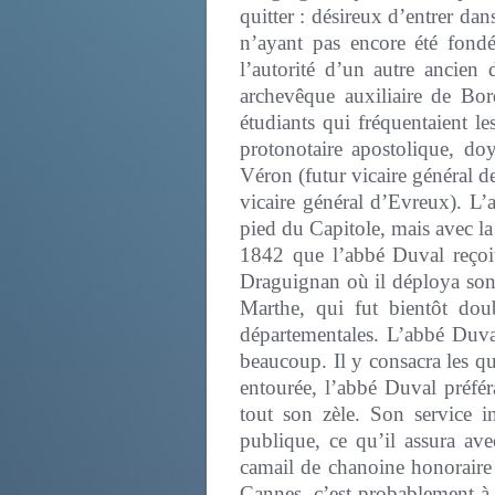
quitter : désireux d’entrer da
n’ayant pas encore été fondé
l’autorité d’un autre ancien 
archevêque auxiliaire de Bor
étudiants qui fréquentaient l
protonotaire apostolique, do
Véron (futur vicaire général d
vicaire général d’Evreux). L
pied du Capitole, mais avec la
1842 que l’abbé Duval reçoit
Draguignan où il déploya son z
Marthe, qui fut bientôt dou
départementales. L’abbé Duval
beaucoup. Il y consacra les qu
entourée, l’abbé Duval préfé
tout son zèle. Son service i
publique, ce qu’il assura ave
camail de chanoine honoraire 
Cannes, c’est probablement à s