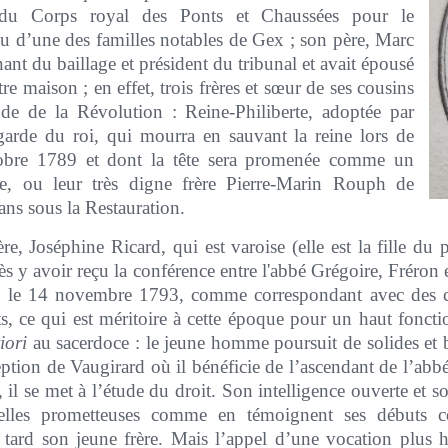
du Corps royal des Ponts et Chaussées pour le
ssu d’une des familles notables de Gex ; son père, Marc
enant du baillage et président du tribunal et avait épousé
e maison ; en effet, trois frères et sœur de ses cousins
ode de la Révolution : Reine-Philiberte, adoptée par
 garde du roi, qui mourra en sauvant la reine lors de
octobre 1789 et dont la tête sera promenée comme un
e, ou leur très digne frère Pierre-Marin Rouph de
ans sous la Restauration.
e, Joséphine Ricard, qui est varoise (elle est la fille du 
ès y avoir reçu la conférence entre l'abbé Grégoire, Fréron
er, le 14 novembre 1793, comme correspondant avec des co
ts, ce qui est méritoire à cette époque pour un haut foncti
iori
au sacerdoce : le jeune homme poursuit de solides et b
tion de Vaugirard où il bénéficie de l’ascendant de l’abbé
 il se met à l’étude du droit. Son intelligence ouverte et s
nnelles prometteuses comme en témoignent ses débuts
 tard son jeune frère. Mais l’appel d’une vocation plus h