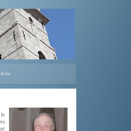
ORUM
 le
era
nt