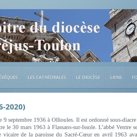
 ÉVÊQUES
LES CATHÉDRALES
LE DIOCÈSE
LIENS
F
6-2020)
e 9 septembre 1936 à Ollioules. Il est ordonné sous-diacre
re le 30 mars 1963 à Flassans-sur-Issole. L’abbé Ventre s
e vicaire de la paroisse du Sacré-Cœur en avril 1963 ava