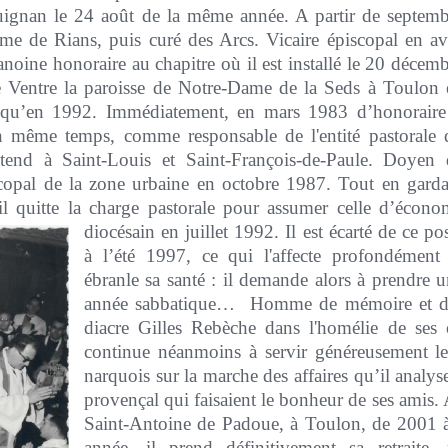
uignan le 24 août de la même année. A partir de septemb
me de Rians, puis curé des Arcs. Vicaire épiscopal en av
noine honoraire au chapitre où il est installé le 20 décem
 Ventre la paroisse de Notre-Dame de la Seds à Toulon 
usqu’en 1992. Immédiatement, en mars 1983 d’honoraire 
En même temps, comme responsable de l'entité pastorale 
’étend à Saint-Louis et Saint-François-de-Paule. Doyen 
iscopal de la zone urbaine en octobre 1987. Tout en gard
, il quitte la charge pastorale pour assumer celle d’écon
diocésain en juillet 1992. Il est écarté de ce po
à l’été 1997, ce qui l'affecte profondément 
ébranle sa santé : il demande alors à prendre 
année sabbatique… Homme de mémoire et de f
diacre Gilles Rebèche dans l'homélie de ses 
continue néanmoins à servir généreusement le
narquois sur la marche des affaires qu’il analy
provençal qui faisaient le bonheur de ses amis. A
Saint-Antoine de Padoue, à Toulon, de 2001 à
année, il prend définitivement sa retraite,