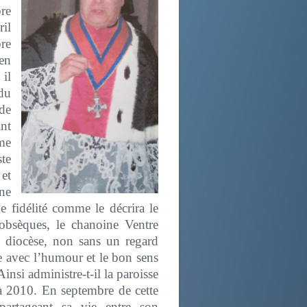
re
ril
bre
en
il
du
de
ant
ome
ste
et
une
idélité comme le décrira le
obsèques, le chanoine Ventre
 diocèse, non sans un regard
se avec l’humour et le bon sens
insi administre-t-il la paroisse
 2010. En septembre de cette
 partageant sa vie entre son