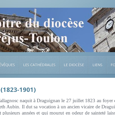
 ÉVÊQUES
LES CATHÉDRALES
LE DIOCÈSE
LIENS
F
 (1823-1901)
allagnosc naquit à Draguignan le 27 juillet 1823 au foyer 
beth Aubin. Il dut sa vocation à un ancien vicaire de Dragu
t plusieurs années et qui mourut en odeur de sainteté lais