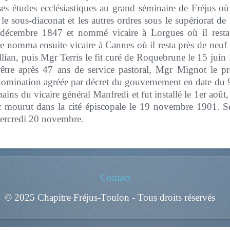
ses études ecclésiastiques au grand séminaire de Fréjus où
e sous-diaconat et les autres ordres sous le supériorat de 
 décembre 1847 et nommé vicaire à Lorgues où il res
e nomma ensuite vicaire à Cannes où il resta près de neuf
an, puis Mgr Terris le fit curé de Roquebrune le 15 juin 1
être après 47 ans de service pastoral, Mgr Mignot le pr
nomination agréée par décret du gouvernement en date du 9 
ains du vicaire général Manfredi et fut installé le 1er août, à
 mourut dans la cité épiscopale le 19 novembre 1901. Se
mercredi 20 novembre.
Contact
© 2025 Chapitre Fréjus-Toulon - Tous droits réservés