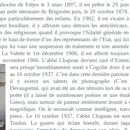
iocèse de Fréjus le 3 mars 1897, il est prêtre le 29 juin
 petit séminaire de Brignoles puis, le 20 octobre 1878,
upe particulièrement des enfants. En 1902, il est vicaire à
 bouillant, il y affronte sans détours les anticléricaux,
 des religieuses quand il provoque l’hilarité générale en
le haut-de-forme d’un des représentants de l’Etat, qui lui
qui lui vaut une suspension de traitement et une amende
La Valette le 1er décembre 1906, il est affecté toujours
1 novembre 1906. L’abbé Chapeau devient curé d’Entrecas
sera presqu’immédiatement muté à Cogolin dont il e
au 16 octobre 1937. C’est dans cette dernière paroisse
il y exerce ses talents de photographe (C’es
Devaugermé, qui avait été un des témoins lors de sa 
poète (il a laissé de nombreuses poésies et une étude
Giens), mais surtout de pasteur entièrement donné à s
magnifique. On le reconnaît comme intelligent, travai
pieux. Le 16 octobre 1937, l’abbé Chapeau est no
Toulon. La guerre qui éclate bientôt, durant laq
paroissiens l’empêcha de donner tout son plein. Il