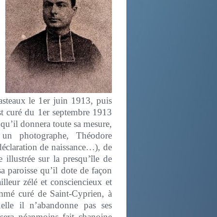
teaux le 1er juin 1913, puis
st curé du
1er septembre 1913
 qu’il donnera toute sa mesure,
t un photographe, Théodore
déclaration de naissance…), de
 illustrée sur la presqu’île de
a paroisse qu’il dote de façon
lleur zélé et consciencieux et
mmé curé de Saint-Cyprien, à
uelle il n’abandonne pas ses
 sera néanmoins fait chanoine