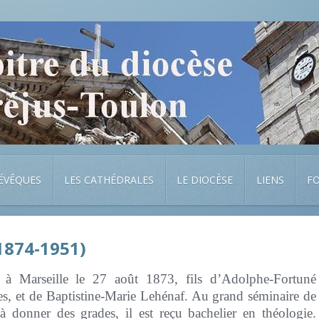
 ÉVÊQUES
LES CATHÉDRALES
LE DIOCÈSE
LIENS
F
1874-1951)
 à Marseille le 27 août 1873, fils d’Adolphe-Fortuné
s, et de Baptistine-Marie Lehénaf. Au grand séminaire de
 à donner des grades, il est reçu bachelier en théologie.