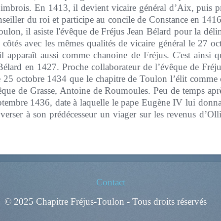
imbrois. En 1413, il devient vicaire général d’Aix, puis 
seiller du roi et participe au concile de Constance en 1416
oulon, il asiste l'évêque de Fréjus Jean Bélard pour la déli
es côtés avec les mêmes qualités de vicaire général le 27 
l apparaît aussi comme chanoine de Fréjus. C'est ainsi qu
Bélard en 1427. Proche collaborateur de l’évêque de Fréjus
e 25 octobre 1434 que le chapitre de Toulon l’élit comme é
vêque de Grasse, Antoine de Roumoules. Peu de temps ap
septembre 1436, date à laquelle le pape Eugène IV lui donn
e verser à son prédécesseur un viager sur les revenus d’O
Contact
© 2025 Chapitre Fréjus-Toulon - Tous droits réservés