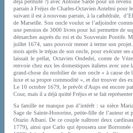
déjà permuté ?) avec Antoine Sarde pour un revenu 
parrain à Fréjus de Charles-Octavien Antelmi pour 
suivant il est à nouveau parrain, à la cathédrale, d’
de Marseille. Son oncle voulut se l’adjoindre comme
une pension de 3000 livres pour lui permettre de sup
démarches auprès du roi et du Souverain Pontife. Ma
juillet 1674, sans pouvoir mener à terme son projet.
mois après le trépas de son oncle, pour exécuter ses d
laissait le prélat, Octavien Ondedei, comte de Véze
renvoie chez eux les domestiques italiens avec une lar
grand-chose du mobilier de son oncle « à cause de la
luxe et sa propre commodité », et dut trouver des ex
Le 10 octobre 1679, le prévôt d'Aups est encore parr
Cour, mais il a déjà quitté Fréjus et se fait représenter
Sa famille ne manque pas d’intérêt : sa nièce Mari
Sage de Sainte-Honorine, petite-fille de l’auteur et
Orazio Albani. De ce couple naîtront deux cardina
1779), ainsi que Carlo qui épousera une Borromée 