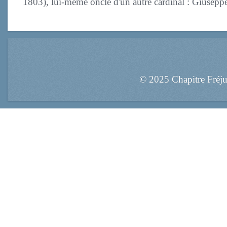
1803), lui-même oncle d'un autre cardinal : Giuse
© 2025 Chapitre Fréj