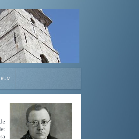
ORUM
 de
let
 sa