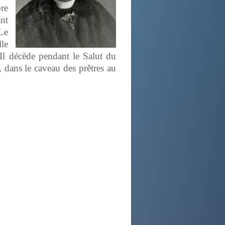
bre
nt
 Le
le
 Il décède pendant le Salut du
dans le caveau des prêtres au