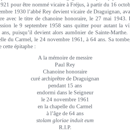
1921 pour être nommé vicaire à Fréjus, à partir du 16 octo
embre 1930 l’abbé Rey devient vicaire de Draguignan, ava
tre avec le titre de chanoine honoraire, le 27 mai 1943.
ion le 9 septembre 1958 sans quitter pour autant la vil
t ans, puisqu’il devient alors aumônier de Sainte-Marthe.
elle du Carmel, le 24 novembre 1961, à 64 ans. Sa tombe, 
 cette épitaphe :
A la mémoire de messire
Paul Rey
Chanoine honoraire
curé archiprêtre de Draguignan
pendant 15 ans
endormi dans le Seigneur
le 24 novembre 1961
en la chapelle du Carmel
à l’âge de 64 ans
stolam gloriae induit eum
R.I.P.