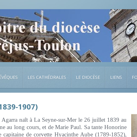
 ÉVÊQUES
LES CATHÉDRALES
LE DIOCÈSE
LIENS
F
1839-1907)
garra naît à La Seyne-sur-Mer le 26 juillet 1839 au
ine au long cours, et de Marie Paul. Sa tante Honorine
e capitaine de corvette Hyacinthe Aube (1789-1852),