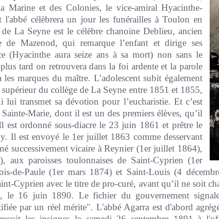
la Marine et des Colonies, le vice-amiral Hyacinthe-
l'abbé célèbrera un jour les funérailles à Toulon en
 de La Seyne est le célèbre chanoine Deblieu, ancien
de Mazenod, qui remarque l’enfant et dirige ses
ce (Hyacinthe aura seize ans à sa mort) non sans le
us tard on retrouvera dans la foi ardente et la parole
 les marques du maître. L’adolescent subit également
, supérieur du collège de La Seyne entre 1851 et 1855,
 lui transmet sa dévotion pour l’eucharistie. Et c’est
 Sainte-Marie, dont il est un des premiers élèves, qu’il
Il est ordonné sous-diacre le 23 juin 1861 et prêtre le
. Il est envoyé le 1er juillet 1863 comme desservant
é successivement vicaire à Reynier (1er juillet 1864),
), aux paroisses toulonnaises de Saint-Cyprien (1er
ois-de-Paule (1er mars 1874) et Saint-Louis (4 décembr
int-Cyprien avec le titre de pro-curé, avant qu’il ne soit ch
, le 16 juin 1890. Le fichier du gouvernement signale
stifiée par un réel mérite". L'abbé Agarra est d'abord agr
reçoit les insignes le samedi 26 septembre 1891 à l'off