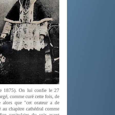
e 1875). On lui confie le 27
argé, comme curé cette fois, de
 alors que "cet orateur a de
égé au chapitre cathédral comme
ice capitulaire du soir avant