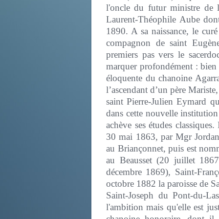
l'oncle du futur ministre de 
Laurent-Théophile Aube dont 
1890. A sa naissance, le curé
compagnon de saint Eugène 
premiers pas vers le sacerdo
marquer profondément : bien pl
éloquente du chanoine Agarra
l’ascendant d’un père Mariste
saint Pierre-Julien Eymard qui
dans cette nouvelle institution
achève ses études classiques. 
30 mai 1863, par Mgr Jordany
au Briançonnet, puis est nomm
au Beausset (20 juillet 1867
décembre 1869), Saint-Franç
octobre 1882 la paroisse de Sa
Saint-Joseph du Pont-du-Las
l'ambition mais qu'elle est ju
chanoine honoraire, dont il 