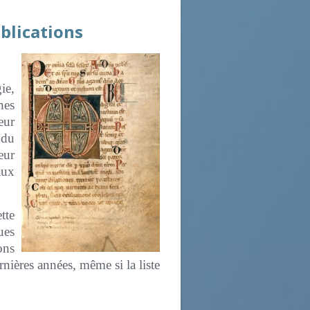
blications
ie,
nes
eur
 du
eur
aux
tte
es
ons
rnières années, même si la liste