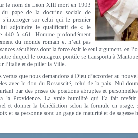
 sur le nom de Léon XIII mort en 1903
e du pape de la doctrine sociale de
i s’interroger sur celui qui le premier
ui adjoindre le qualificatif de « le
de 440 à 461. Homme profondément
ndrement du monde romain et n’eut pas
ances séculières dont la force était le seul argument, en l’
ncontre duquel le courageux pontife se transporta à Mantoue
l’Italie et de piller la Ville.
 les vertus que nous demandons à Dieu d’accorder au nouv
èles avec le don du Ressuscité, celui de la paix. Nul dout
urtant par des prises de positions abruptes et personnelles
la Providence. La vraie humilité qui l’a fait revêtir 
tuel et donner la bénédiction selon la formule en usage, 
hoix et sa personne sont un gage de maturité et de sagesse