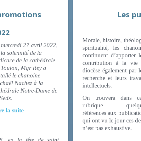
 promotions
Les pu
022
Morale, histoire, théolog
 mercredi 27 avril 2022,
spiritualité, les chanoi
 la solennité de la
continuent d’apporter l
dicace de la cathédrale
contribution à la vie
 Toulon, Mgr Rey a
diocèse également par l
stallé le chanoine
recherche et leurs trav
chaël Nachez à la
intellectuels.
thédrale Notre-Dame de
On trouvera dans ce
 Seds.
rubrique quelqu
re la suite
références aux publicati
qui ont vu le jour ces de
n’est pas exhaustive.
, en la fête de saint