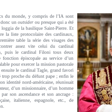
ics du monde, y compris de l’IA sont
st donc un
outsider
ou presque qui a été
loggia de la basilique Saint-Pierre. Et
dre la liste protocolaire des cardinaux,
remière table la série des visages des
ontrer assez vite celui du cardinal
n, puis le cardinal Filoni tous deux
 fonction épiscopale au service d’un
lable pour exercer la mission pastorale
t ensuite le cardinal Tagle, grand favori
 trop proche du défunt pape ; enfin le
on identité nord-américaine, réunissait
asteur, d’un missionnaire, d’un homme
s par son ascendance et son ancrage :
çaise, italienne, espagnole, etc., de
on.