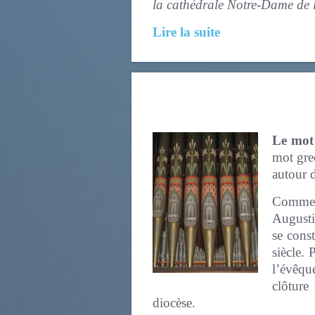
la cathédrale Notre-Dam
Lire la suite
Le mot
mot grec
autour 
Comme to
Augusti
se cons
siècle. 
l’évêqu
clôture
diocèse.