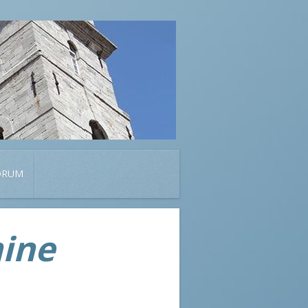
ORUM
mine