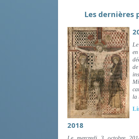
Les dernières
2
Le
en
dé
de
in
Mi
ca
la
Li
2018
Le mercredi 3 octobre 2018