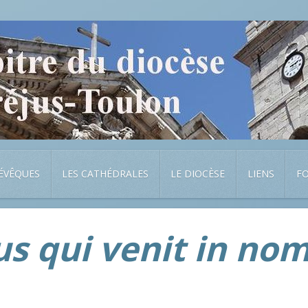
 ÉVÊQUES
LES CATHÉDRALES
LE DIOCÈSE
LIENS
F
s qui venit in no