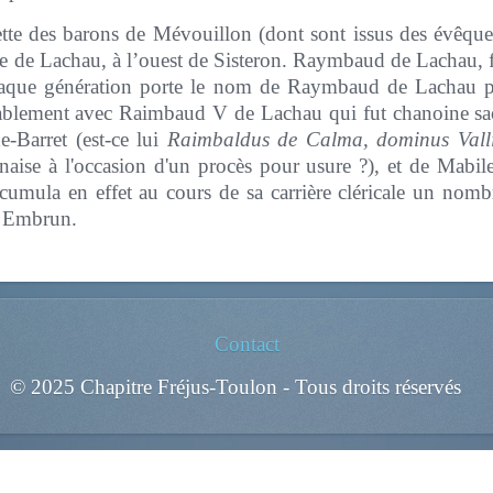
dette des barons de Mévouillon (dont sont issus des évêque
e de Lachau, à l’ouest de Sisteron. Raymbaud de Lachau, fil
chaque génération porte le nom de Raymbaud de Lachau p
obablement avec Raimbaud V de Lachau qui fut chanoine sac
e-Barret (est-ce lui
Raimbaldus de Calma, dominus Valli
nnaise à l'occasion d'un procès pour usure ?), et de Mab
mula en effet au cours de sa carrière cléricale un nombr
e Embrun.
Contact
© 2025 Chapitre Fréjus-Toulon - Tous droits réservés