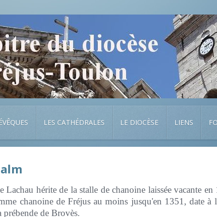
 ÉVÊQUES
LES CATHÉDRALES
LE DIOCÈSE
LIENS
F
halm
achau hérite de la stalle de chanoine laissée vacante e
 comme chanoine de Fréjus au moins jusqu'en 1351, date à l
a prébende de Brovès.