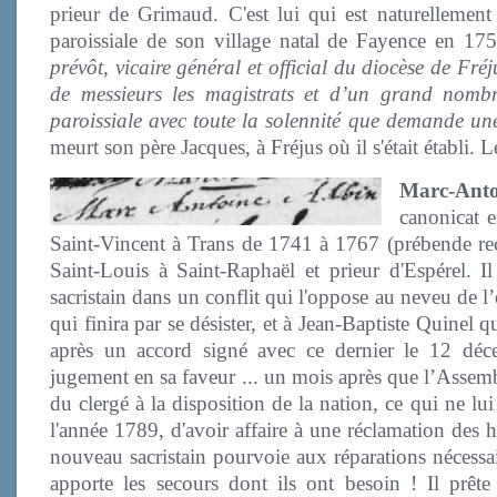
prieur de Grimaud. C'est lui qui est naturellement
paroissiale de son village natal de Fayence en 17
prévôt, vicaire général et official du diocèse de Fré
de messieurs les magistrats et d’un grand nombre
paroissiale avec toute la solennité que demande une
meurt son père Jacques, à Fréjus où il s'était établi. L
Marc-Anto
canonicat e
Saint-Vincent à Trans de 1741 à 1767 (prébende reçu
Saint-Louis à Saint-Raphaël et prieur d'Espérel. Il
sacristain dans un conflit qui l'oppose au neveu de 
qui finira par se désister, et à Jean-Baptiste Quinel q
après un accord signé avec ce dernier le 12 déc
jugement en sa faveur ... un mois après que l’Assembl
du clergé à la disposition de la nation, ce qui ne lui
l'année 1789, d'avoir affaire à une réclamation des 
nouveau sacristain pourvoie aux réparations nécessair
apporte les secours dont ils ont besoin ! Il prêt