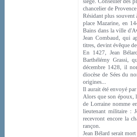
siège. Conseiller des p
chancelier de Provence
Résidant plus souvent à
place Mazarine, en 144
Bains dans la ville d'A
Jean Combaud, qui apr
titres, devint évêque 
En 1427, Jean Bélard
Barthélémy Grassi, 
décembre 1428, il no
diocèse de Sées du nom
origines...
Il aurait été envoyé pa
Alors que son époux, l
de Lorraine nomme en 
lieutenant militaire :
recevront encore la ch
rançon.
Jean Bélard serait mor