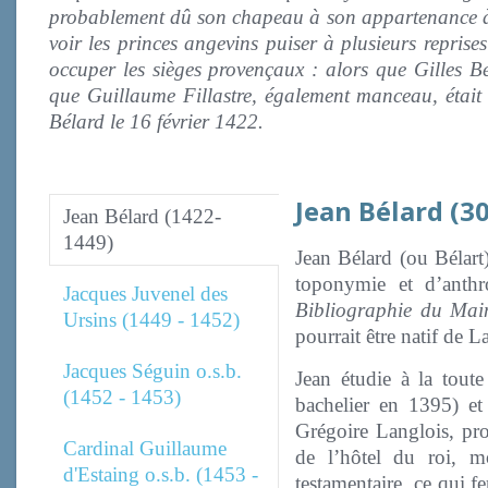
probablement dû son chapeau à son appartenance à 
voir les princes angevins puiser à plusieurs repris
occuper les sièges provençaux : alors que Gilles 
que Guillaume Fillastre, également manceau, était 
Bélard le 16 février 1422.
Jean Bélard (3
Jean Bélard (1422-
1449)
Jean Bélard (ou Bélart)
toponymie et d’anth
Jacques Juvenel des
Bibliographie du Main
Ursins (1449 - 1452)
pourrait être natif de 
Jacques Séguin o.s.b.
Jean étudie à la toute
(1452 - 1453)
bachelier en 1395) et 
Grégoire Langlois, pro
Cardinal Guillaume
de l’hôtel du roi, m
d'Estaing o.s.b. (1453 -
testamentaire, ce qui f