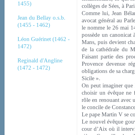
1455)
collèges de Sées, à Pari
Comme lui, Jean Bélard
Jean du Bellay o.s.b.
avocat général au Parl
(1455 - 1462)
le nomme le 26 mai 14
possède un canonicat à
Léon Guérinet (1462 -
Mans, puis devient ch
1472)
de la cathédrale du 
Faisant partie des pr
Reginald d'Angline
Provence devenue rég
(1472 - 1472)
obligations de sa charg
Sicile ».
On peut imaginer que l
choisir un évêque ne f
rôle en renouant avec u
le concile de Constance
Le pape Martin V se co
Le nouvel évêque gouve
cour d’Aix où il interv