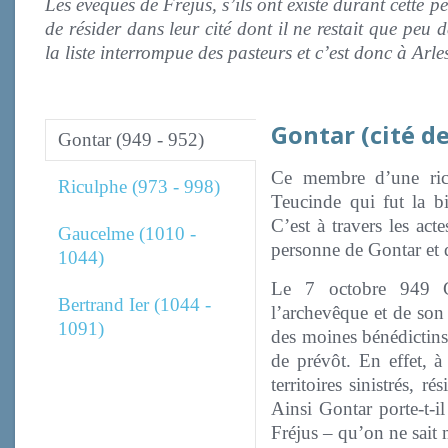
Les évêques de Fréjus, s’ils ont existé durant cette 
de résider dans leur cité dont il ne restait que peu
la liste interrompue des pasteurs et c’est donc à Arles
Gontar (cité de
Gontar (949 - 952)
Ce membre d’une ric
Riculphe (973 - 998)
Teucinde qui fut la b
C’est à travers les ac
Gaucelme (1010 -
personne de Gontar et 
1044)
Le 7 octobre 949 Go
Bertrand Ier (1044 -
l’archevêque et de son 
1091)
des moines bénédictins,
de prévôt. En effet, à
territoires sinistrés, 
Ainsi Gontar porte-t-i
Fréjus – qu’on ne sait 