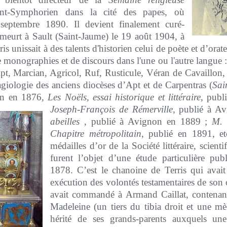
nt-Symphorien dans la cité des papes, où
8 septembre 1890. Il devient finalement curé-
 meurt à Sault (Saint-Jaume) le 19 août 1904, à
is unissait à des talents d'historien celui de poète et d’orat
de monographies et de discours dans l'une ou l'autre langue : i
pt, Marcian, Agricol, Ruf, Rusticule, Véran de Cavaillon, S
l’hagiologie des anciens diocèses d’Apt et de Carpentras (
Sai
on en 1876,
Les Noëls, essai historique et littéraire
, publ
Joseph-François de Rémerville
, publié à Av
abeilles
, publié à Avignon en 1889 ;
M. 
Chapitre métropolitain
, publié en 1891, etc
médailles d’or de la Société littéraire, scienti
furent l’objet d’une étude particulière pub
1878. C’est le chanoine de Terris qui avai
exécution des volontés testamentaires de son o
avait commandé à Armand Caillat, contenant 
Madeleine (un tiers du tibia droit et une m
hérité de ses grands-parents auxquels un