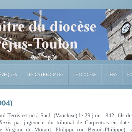
 ÉVÊQUES
LES CATHÉDRALES
LE DIOCÈSE
LIENS
F
904)
ul Terris est né à Sault (Vaucluse) le 29 juin 1842, fils d
erris
par jugement du tribunal de Carpentras en date
e Virginie de Morard. Philippe (ou Benoît-Philippe), s