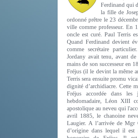
Ferdinand qui d
la fille de Jos
ordonné prêtre le 23 décembr
ville comme professeur. En 1
oncle est curé. Paul Terris e
Quand Ferdinand devient évê
comme secrétaire particulie
Jordany avait tenu, avant de
mains de son successeur en 
Fréjus (il le devint la même 
Terris sera ensuite promu vicai
dignité d’archidiacre. Cette 
Fréjus accordée dans les 
hebdomadaire, Léon XIII 
apostolique au neveu qui l'ac
avril 1885, le chanoine neve
Laugier. A l’arrivée de Mgr 
d’origine dans lequel il es
honoraire de Fréjus. Il es