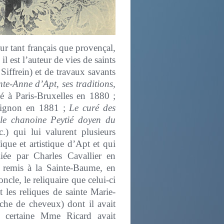
eur tant français que provençal,
l est l’auteur de vies de saints
iffrein) et de travaux savants
nte-Anne d’Apt, ses traditions,
ié à Paris-Bruxelles en 1880 ;
ign
on en 1881 ;
Le curé des
le chanoine Peytié doyen du
.) qui lui valurent plusieurs
fique et artistique d’Apt et qui
liée par Charles Cavallier en
t remis à la Sainte-Baume, en
ncle, le reliquaire que celui-ci
les reliques de sainte Marie-
èche de cheveux) dont il avait
e certaine Mme Ricard avait