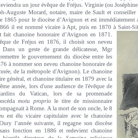
eviendra un jour évêque de Fréjus. Virginie (ou Joséphine-
eph-Auguste Morard, notaire, maire de Sault et conseiller
e 1865 pour le diocèse d’Avignon et est immédiatement aff
866 il est nommé vicaire à Apt, puis en 1870 à Saint-Sif
st fait chanoine honoraire
d’Avignon en 1871.
que de Fréjus en 1876, il choisit son neveu
r. Dans un geste de grande délicatesse, Mgr
 remettre le gouvernement du diocèse entre les
1876 à nommer son neveu chanoine honoraire de
année, de la métropole d'Avignon). Le chanoine
re général, et chanoine titulaire en 1879 avec la
même année, lors d'une audience de l'évêque de
jardins du Vatican, lors de sa promenade
concéda
motu proprio
le titre de missionnaire
compagnait à Rome. A la mort de son oncle, le 8
u est élu vicaire capitulaire avec le chanoine
Oury l’année suivante, il regagne son diocèse
t sans fonction en 1886 et redevient chanoine
t bientôt directeur de la
Semaine religieuse