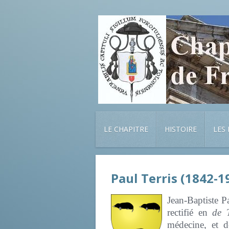
LE CHAPITRE
HISTOIRE
LES
Paul Terris (1842-1
Jean-Baptiste Pa
rectifié en
de T
médecine, et d