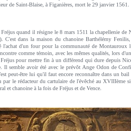
rieur de Saint-Blaise, à Figanières, mort le 29 janvier 1561.
 Fréjus quand il résigne le 8 mars 1511 la chapellenie de
 C'est dans la maison du chanoine Barthélémy Fenilis, 
gné l'achat d'un four pour la communauté de Montauroux 
encontre comme témoin, avec les mêmes qualités, lors d'une
Fréjus pour mettre fin à un différend qui dure depuis Nicol
e. Il semble avoir été avec le prévôt Ange Odon de Con
c'est peut-être lui qu'il faut encore reconnaître dans un ba
 par le rédacteur du cartulaire de l'évêché au XVIIIème s
éral et chanoine à la fois de Fréjus et de Vence.