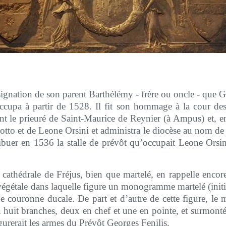
ésignation de son parent Barthélémy - frère ou oncle - que G
occupa à partir de 1528. Il fit son hommage à la cour des
t le prieuré de Saint-Maurice de Reynier (à Ampus) et, en
ciotto et de Leone Orsini et administra le diocèse au nom de
ribuer en 1536 la stalle de prévôt qu’occupait Leone Orsin
la cathédrale de Fréjus, bien que martelé, en rappelle encor
égétale dans laquelle figure un monogramme martelé (initi
e couronne ducale. De part et d’autre de cette figure, le
à huit branches, deux en chef et une en pointe, et surmonté
urerait les armes du Prévôt Georges Fenilis.