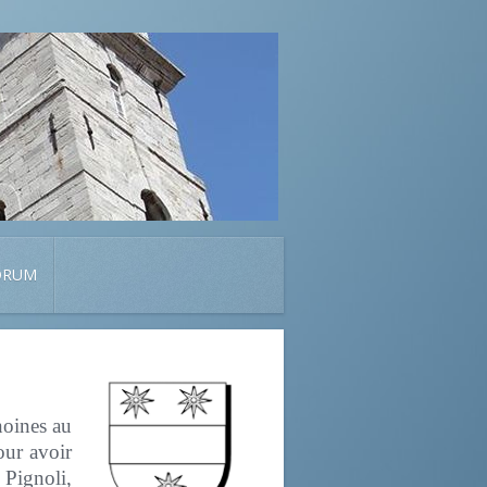
ORUM
oines au
our avoir
 Pignoli,