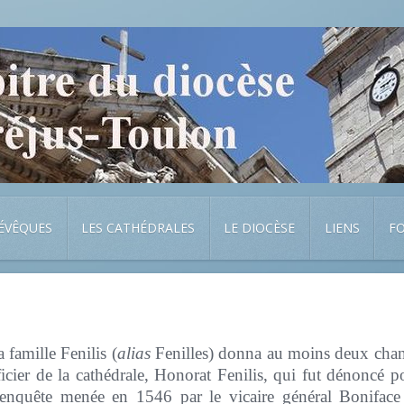
 ÉVÊQUES
LES CATHÉDRALES
LE DIOCÈSE
LIENS
F
famille Fenilis (
alias
Fenilles) donna au moins deux chan
icier de la cathédrale, Honorat Fenilis, qui fut dénoncé p
'enquête menée en 1546 par le vicaire général Boniface