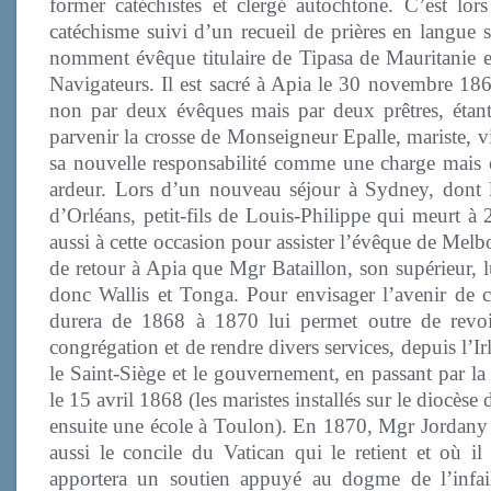
former catéchistes et clergé autochtone. C’est lo
catéchisme suivi d’un recueil de prières en langue 
nomment évêque titulaire de Tipasa de Mauritanie et
Navigateurs. Il est sacré à Apia le 30 novembre 186
non par deux évêques mais par deux prêtres, étant 
parvenir la crosse de Monseigneur Epalle, mariste, v
sa nouvelle responsabilité comme une charge mais en 
ardeur. Lors d’un nouveau séjour à Sydney, dont l’
d’Orléans, petit-fils de Louis-Philippe qui meurt à 
aussi à cette occasion pour assister l’évêque de Melb
de retour à Apia que Mgr Bataillon, son supérieur, lui
donc Wallis et Tonga. Pour envisager l’avenir de c
durera de 1868 à 1870 lui permet outre de revoir
congrégation et de rendre divers services, depuis l’
le Saint-Siège et le gouvernement, en passant par la
le 15 avril 1868 (les maristes installés sur le diocè
ensuite une école à Toulon). En 1870, Mgr Jordany l
aussi le concile du Vatican qui le retient et où il 
apportera un soutien appuyé au dogme de l’infaill