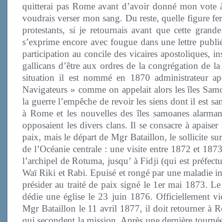
quitterai pas Rome avant d’avoir donné mon vote à c
voudrais verser mon sang. Du reste, quelle figure fer
protestants, si je retournais avant que cette grand
s’exprime encore avec fougue dans une lettre publié
participation au concile des vicaires apostoliques, i
gallicans d’être aux ordres de la congrégation de la
situation il est nommé en 1870 administrateur ap
Navigateurs » comme on appelait alors les îles Samo
la guerre l’empêche de revoir les siens dont il est san
à Rome et les nouvelles des îles samoanes alarmant
opposaient les divers clans. Il se consacre à apaiser l
paix, mais le départ de Mgr Bataillon, le sollicite s
de l’Océanie centrale : une visite entre 1872 et 187
l’archipel de Rotuma, jusqu’ à Fidji (qui est préfect
Waï Riki et Rabi. Epuisé et rongé par une maladie int
présider au traité de paix signé le 1er mai 1873. Le
dédie une église le 23 juin 1876. Officiellement vi
Mgr Bataillon le 11 avril 1877, il doit retourner à 
qui secondent la mission. Après une dernière tournée