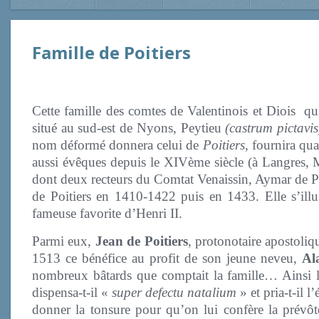
Famille de Poitiers
Cette famille des comtes de Valentinois et Diois qu
situé au sud-est de Nyons, Peytieu
(castrum pictavis
nom déformé donnera celui de
Poitiers
, fournira qu
aussi évêques depuis le XIVème siècle (à Langres, 
dont deux recteurs du Comtat Venaissin, Aymar de Po
de Poitiers en 1410-1422 puis en 1433. Elle s’illus
fameuse favorite d’Henri II.
Parmi eux,
Jean de Poitiers
, protonotaire apostoli
1513 ce bénéfice au profit de son jeune neveu,
Al
nombreux bâtards que comptait la famille… Ainsi 
dispensa-t-il «
super defectu natalium
» et pria-t-il 
donner la tonsure pour qu’on lui confère la prévôté