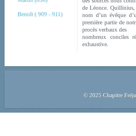
des sources nous contr
de Léonce. Quillinius, 
Benoît ( 909 - 911)
nom d’un évêque d’une
première partie de not
procès verbaux des
nombreux conciles ré
exhaustive.
© 2025 Chapitre Fréj