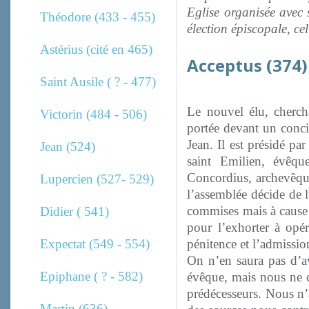
Eglise organisée avec 
Théodore (433 - 455)
élection épiscopale, ce
Astérius (cité en 465)
Acceptus (374)
Saint Ausile ( ? - 477)
Le nouvel élu, chercha
Victorin (484 - 506)
portée devant un concil
Jean. Il est présidé pa
Jean (524)
saint Emilien, évêqu
Concordius, archevêque 
Lupercien (527- 529)
l’assemblée décide de l
commises mais à cause 
Didier ( 541)
pour l’exhorter à opér
Expectat (549 - 554)
pénitence et l’admissio
On n’en saura pas d’av
Epiphane ( ? - 582)
évêque, mais nous ne 
prédécesseurs. Nous n’
Martin (636)