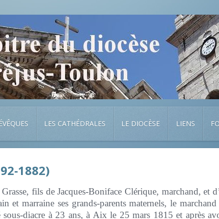
 ÉVÊQUES
LES CATHÉDRALES
LE DIOCÈSE
LIENS
F
792-1882)
à Grasse, fils de Jacques-Boniface Clérique, marchand, et d
rain et marraine ses grands-parents maternels, le marchan
é sous-diacre à 23 ans, à Aix le 25 mars 1815 et après a