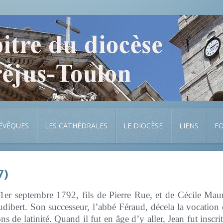
 ÉVÊQUES
LES CATHÉDRALES
LE DIOCÈSE
LIENS
F
7)
 1er septembre 1792, fils de Pierre Rue, et de Cécile Maur
dibert. Son successeur, l’abbé Féraud, décela la vocation de
ns de latinité. Quand il fut en âge d’y aller, Jean fut inscr