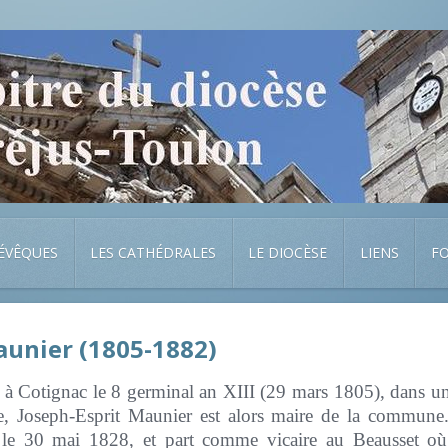
 ÉVÊQUES
LES CATHÉDRALES
LE DIOCÈSE
LIENS
F
unier (1805-1882)
à Cotignac le 8 germinal an XIII (29 mars 1805), dans une 
e, Joseph-Esprit Maunier est alors maire de la commune
re le 30 mai 1828, et part comme vicaire au Beausset où