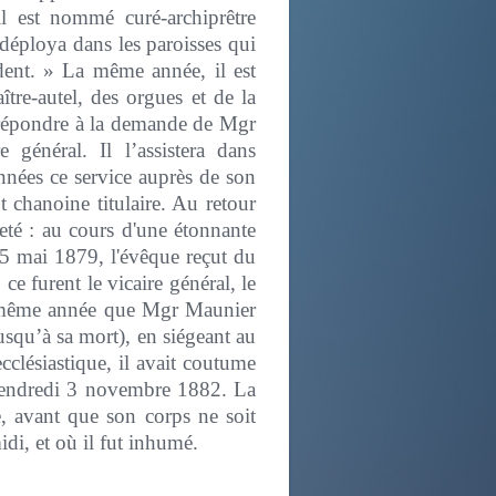
l est nommé curé-archiprêtre
 déploya dans les paroisses qui
udent. » La même année, il est
tre-autel, des orgues et de la
r répondre à la demande de Mgr
 général. Il l’assistera dans
nnées ce service auprès de son
t chanoine titulaire. Au retour
eté : au cours d'une étonnante
5 mai 1879, l'évêque reçut du
ce furent le vicaire général, le
te même année que Mgr Maunier
jusqu’à sa mort), en siégeant au
ecclésiastique, il avait coutume
 vendredi 3 novembre 1882. La
, avant que son corps ne soit
idi, et où il fut inhumé.