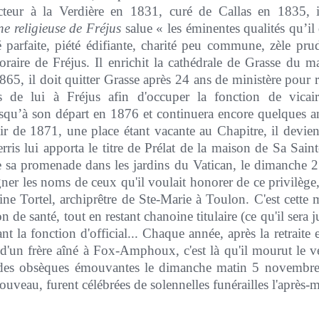
ecteur à la Verdière en 1831, curé de Callas en 1835, i
e religieuse de Fréjus
salue « les éminentes qualités qu’il
ité parfaite, piété édifiante, charité peu commune, zèle pr
aire de Fréjus. Il enrichit la cathédrale de Grasse du maî
65, il doit quitter Grasse après 24 ans de ministère pou
 de lui à Fréjus afin d'occuper la fonction de vicaire
usqu’à son départ en 1876 et continuera encore quelques a
ir de 1871, une place étant vacante au Chapitre, il devien
s lui apporta le titre de Prélat de la maison de Sa Saint
e sa promenade dans les jardins du Vatican, le dimanche 2
gner les noms de ceux qu'il voulait honorer de ce privilège, 
ine Tortel, archiprêtre de Ste-Marie à Toulon. C'est cet
n de santé, tout en restant chanoine titulaire (ce qu'il sera 
t la fonction d'official... Chaque année, après la retraite 
s d'un frère aîné à Fox-Amphoux, c'est là qu'il mourut le
t des obsèques émouvantes le dimanche matin 5 novembre
uveau, furent célébrées de solennelles funérailles l'après-m