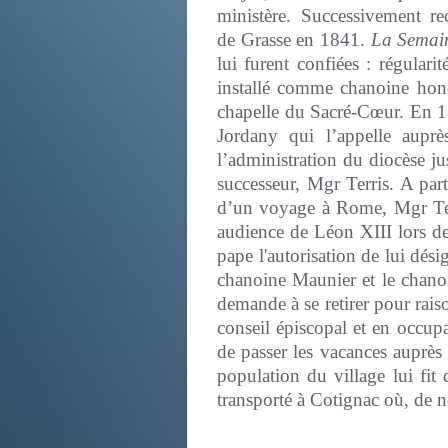
ministère. Successivement r
de Grasse en 1841.
La Semain
lui furent confiées : régular
installé comme chanoine honor
chapelle du Sacré-Cœur. En 18
Jordany qui l’appelle auprès
l’administration du diocèse j
successeur, Mgr Terris. A part
d’un voyage à Rome, Mgr Terri
audience de Léon XIII lors d
pape l'autorisation de lui dési
chanoine Maunier et le chano
demande à se retirer pour raiso
conseil épiscopal et en occupan
de passer les vacances auprè
population du village lui fi
transporté à Cotignac où, de no