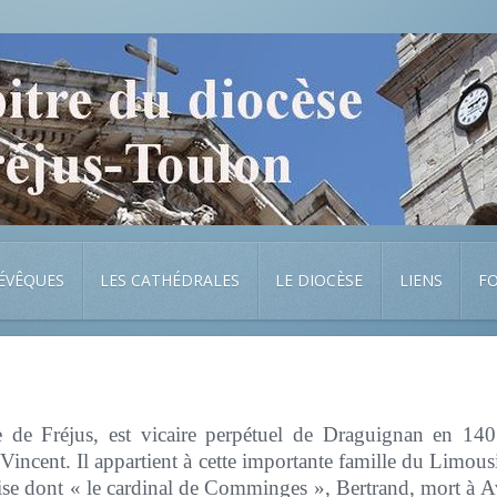
 ÉVÊQUES
LES CATHÉDRALES
LE DIOCÈSE
LIENS
F
de Fréjus, est vicaire perpétuel de Draguignan en 140
Vincent. Il appartient à cette importante famille du Limou
lise dont « le cardinal de Comminges », Bertrand, mort à 