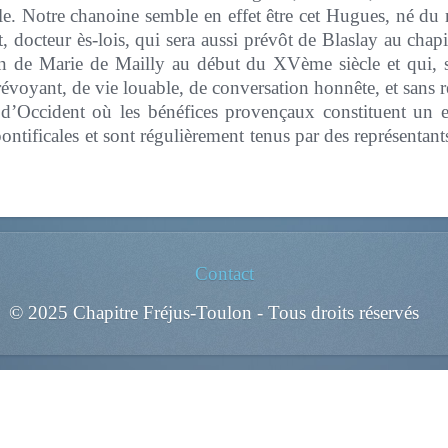
cle. Notre chanoine semble en effet être cet Hugues, né 
docteur ès-lois, qui sera aussi prévôt de Blaslay au chapi
on de Marie de Mailly au début du XVème siècle et qui, se
oyant, de vie louable, de conversation honnête, et sans 
d’Occident où les bénéfices provençaux constituent un en
pontificales et sont régulièrement tenus par des représentan
Contact
© 2025 Chapitre Fréjus-Toulon - Tous droits réservés