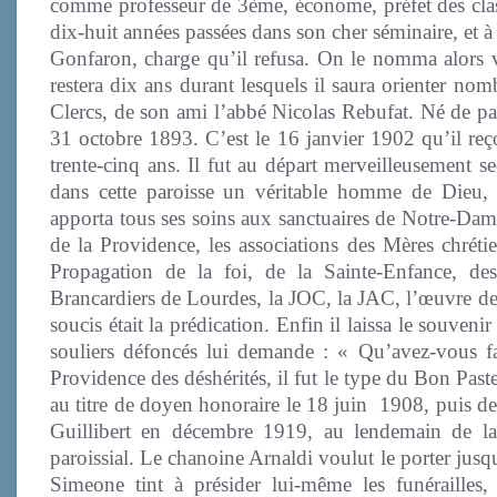
comme professeur de 3ème, économe, préfet des classe
dix-huit années passées dans son cher séminaire, et à 
Gonfaron, charge qu’il refusa. On le nomma alors vi
restera dix ans durant lesquels il saura orienter no
Clercs, de son ami l’abbé Nicolas Rebufat. Né de paren
31 octobre 1893. C’est le 16 janvier 1902 qu’il reç
trente-cinq ans. Il fut au départ merveilleusement s
dans cette paroisse un véritable homme de Dieu, re
apporta tous ses soins aux sanctuaires de Notre-Dame
de la Providence, les associations des Mères chrét
Propagation de la foi, de la Sainte-Enfance, de
Brancardiers de Lourdes, la JOC, la JAC, l’œuvre des 
soucis était la prédication. Enfin il laissa le souveni
souliers défoncés lui demande : « Qu’avez-vous fa
Providence des déshérités, il fut le type du Bon Past
au titre de doyen honoraire le 18 juin 1908, puis d
Guillibert en décembre 1919, au lendemain de la 
paroissial. Le chanoine Arnaldi voulut le porter jus
Simeone tint à présider lui-même les funérailles