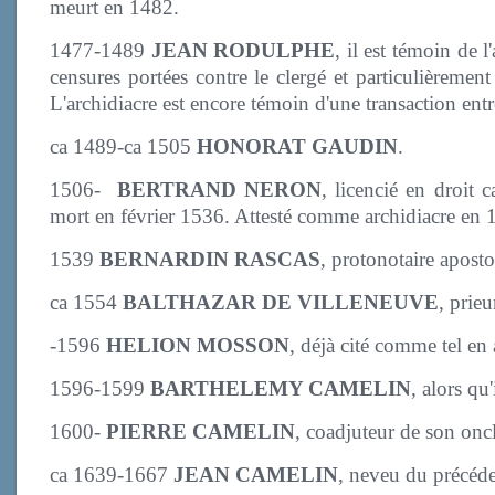
meurt en 1482.
1477-1489
JEAN RODULPHE
, il est témoin de 
censures portées contre le clergé et particulièremen
L'archidiacre est encore témoin d'une transaction ent
ca 1489-ca 1505
HONORAT GAUDIN
.
1506-
BERTRAND NERON
, licencié en droit
mort en février 1536. Attesté comme archidiacre en 
1539
BERNARDIN RASCAS
, protonotaire apost
ca 1554
BALTHAZAR DE VILLENEUVE
, prie
-1596
HELION MOSSON
, déjà cité comme tel en
1596-1599
BARTHELEMY CAMELIN
, alors qu
1600-
PIERRE CAMELIN
, coadjuteur de son oncl
ca 1639-1667
JEAN CAMELIN
, neveu du précéd