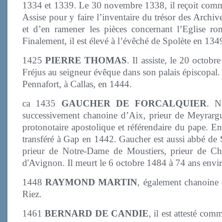
1334 et 1339. Le 30 novembre 1338, il reçoit comm
Assise pour y faire l’inventaire du trésor des Archiv
et d’en ramener les pièces concernant l’Eglise ro
Finalement, il est élevé à l’évêché de Spolète en 134
1425
PIERRE THOMAS
. Il assiste, le 20 octo
Fréjus au seigneur évêque dans son palais épiscopal. 
Pennafort, à Callas, en 1444.
ca 1435
GAUCHER DE FORCALQUIER
. N
successivement chanoine d’Aix, prieur de Meyrargues
protonotaire apostolique et référendaire du pape. E
transféré à Gap en 1442. Gaucher est aussi abbé de
prieur de Notre-Dame de Moustiers, prieur de Ch
d'Avignon. Il meurt le 6 octobre 1484 à 74 ans envi
1448
RAYMOND MARTIN
, également chanoine d
Riez.
1461
BERNARD DE CANDIE
, il est attesté com