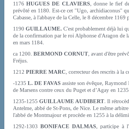
1176
HUGUES DE CLAVIERS
, donne le fief 
prévôté en 1180. Est-ce cet "Ugo, archidiaconus" qui 
Cabasse, à l'abbaye de la Celle, le 8 décembre 1169 
1190
GUILLAUME.
C'est probablement déjà lui qu
de la confirmation par le roi Alphonse d'Aragon de 
en mars 1184.
ca 1200.
BERMOND CORNUT
, avant d'être prév
Fréjus.
1212
PIERRE MARC
, correcteur des rescrits à la 
-1235
L. DE FAVAS
assiste son évêque, Raymond Bé
de Marsens contre ceux du Puget et d’Agay en 1235
1235-1255
GUILLAUME AUDIBERT
. Il rétroc
Antelme, abbé de St-Pons, de Nice. Le même arbitre e
l'abbé de Montmajour et procède en 1255 à la délimita
1292-1303
BONIFACE DALMAS
, participe à 