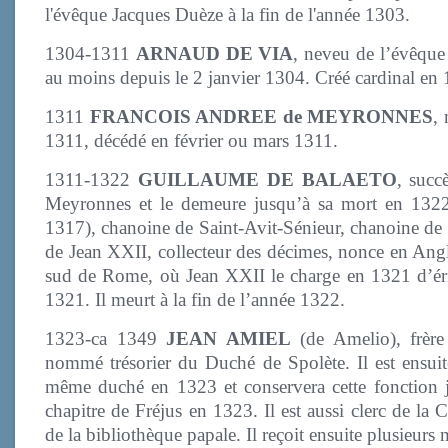
l'évêque Jacques Duèze à la fin de l'année 1303.
1304-1311
ARNAUD DE VIA
, neveu de l’évêque
au moins depuis le 2 janvier 1304. Créé cardinal en
1311
FRANCOIS ANDREE de MEYRONNES
,
1311, décédé en février ou mars 1311.
1311-1322
GUILLAUME DE BALAETO
, succ
Meyronnes et le demeure jusqu’à sa mort en 1322.
1317), chanoine de Saint-Avit-Sénieur, chanoine de
de Jean XXII, collecteur des décimes, nonce en Angl
sud de Rome, où Jean XXII le charge en 1321 d’érig
1321. Il meurt à la fin de l’année 1322.
1323-ca 1349
JEAN AMIEL
(de Amelio), frère
nommé trésorier du Duché de Spolète. Il est ensuit
même duché en 1323 et conservera cette fonction j
chapitre de Fréjus en 1323. Il est aussi clerc de la
de la bibliothèque papale. Il reçoit ensuite plusieur