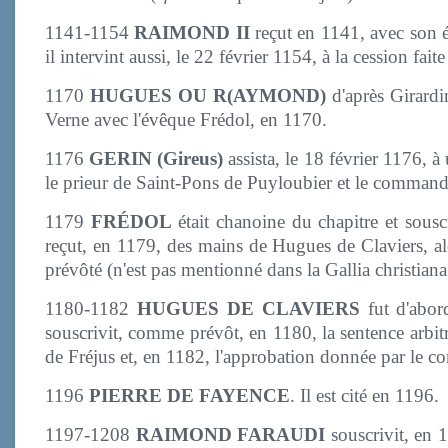
1141-1154
RAIMOND II
reçut en 1141, avec son é
il intervint aussi, le 22 février 1154, à la cession fait
1170
HUGUES OU R(AYMOND)
d'après Girardin
Verne avec l'évêque Frédol, en 1170.
1176
GERIN (Gireus)
assista, le 18 février 1176, 
le prieur de Saint-Pons de Puyloubier et le comman
1179
FRÉDOL
était chanoine du chapitre et souscr
reçut, en 1179, des mains de Hugues de Claviers, alor
prévôté (n'est pas mentionné dans la Gallia christian
1180-1182
HUGUES DE CLAVIERS
fut d'abord
souscrivit, comme prévôt, en 1180, la sentence arbit
de Fréjus et, en 1182, l'approbation donnée par le co
1196
PIERRE DE FAYENCE
. Il est cité en 1196.
1197-1208
RAIMOND FARAUDI
souscrivit, en 