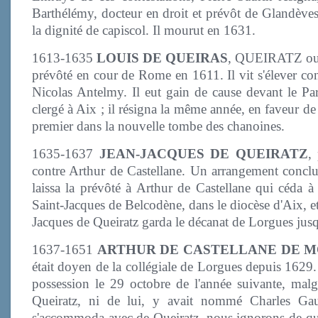
Barthélémy, docteur en droit et prévôt de Glandèves
la dignité de capiscol. Il mourut en 1631.
1613-1635
LOUIS DE QUEIRAS
, QUEIRATZ ou Q
prévôté en cour de Rome en 1611. Il vit s'élever co
Nicolas Antelmy. Il eut gain de cause devant le Pa
clergé à Aix ; il résigna la même année, en faveur de
premier dans la nouvelle tombe des chanoines.
1635-1637
JEAN-JACQUES DE QUEIRATZ
,
contre Arthur de Castellane. Un arrangement conclu
laissa la prévôté à Arthur de Castellane qui céda à
Saint-Jacques de Belcodène, dans le diocèse d'Aix, e
Jacques de Queiratz garda le décanat de Lorgues jus
1637-1651
ARTHUR DE CASTELLANE DE 
était doyen de la collégiale de Lorgues depuis 1629.
possession le 29 octobre de l'année suivante, malg
Queiratz, ni de lui, y avait nommé Charles Gau
s'accommoda avec de Queiratz, nous ignorons de quel