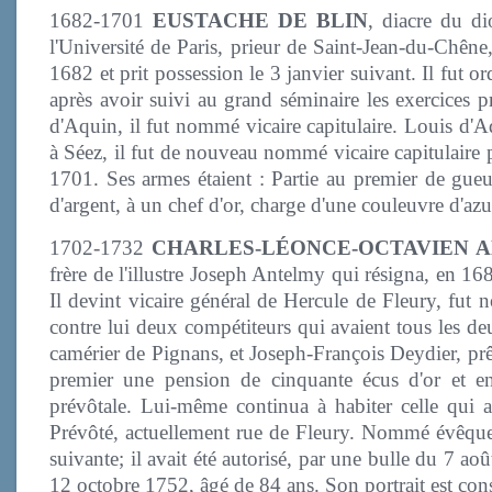
1682-1701
EUSTACHE DE BLIN
, diacre du di
l'Université de Paris, prieur de Saint-Jean-du-Chêne
1682 et prit possession le 3 janvier suivant. Il fut o
après avoir suivi au grand séminaire les exercices p
d'Aquin, il fut nommé vicaire capitulaire. Louis d'Aq
à Séez, il fut de nouveau nommé vicaire capitulaire 
1701. Ses armes étaient : Partie au premier de gueul
d'argent, à un chef d'or, charge d'une couleuvre d'azur
1702-1732
CHARLES-LÉONCE-OCTAVIEN 
frère de l'illustre Joseph Antelmy qui résigna, en 16
Il devint vicaire général de Hercule de Fleury, fut n
contre lui deux compétiteurs qui avaient tous les de
camérier de Pignans, et Joseph-François Deydier, prêtr
premier une pension de cinquante écus d'or et e
prévôtale. Lui-même continua à habiter celle qui a
Prévôté, actuellement rue de Fleury. Nommé évêque d
suivante; il avait été autorisé, par une bulle du 7 ao
12 octobre 1752, âgé de 84 ans. Son portrait est con