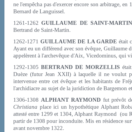
ne l'empêcha pas d'exercer encore son arbitrage, en 
Bernard de Languissel.
1261-1262
GUILLAUME DE SAINT-MARTI
Bertrand de Saint-Martin.
1262-1271
GUILLAUME DE LA GARDE
était 
Ayant eu un différend avec son évêque, Guillaume de 
appelèrent à l'archevêque d'Aix, Vicedominus, qui vi
1292-1305
BERTRAND DE MORZELLIS
était
Duèze (futur Jean XXII) à laquelle il ne voulut pa
intervenue entre cet évêque et les habitants de Fréju
l'archidiacre au sujet de la juridiction de Bargemon e
1306-1308
ALPHANT RAYMOND
fut prévôt d
Christiana
place ici un hypothétique Alphant Robau
attesté entre 1299 et 1304, Alphant Raymond (ou Ray
partir de 1308 pour inconduite. Mis en résidence survei
avant novembre 1322.