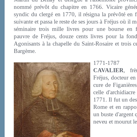
nommé prévôt du chapitre en 1766. Vicaire géné
syndic du clergé en 1770, il résigna la prévôté en f
suivante et passa le reste de ses jours à Fréjus où il
séminaire trois mille livres pour une bourse en f
pauvre de Fréjus, douze cents livres pour la fond
Agonisants à la chapelle du Saint-Rosaire et trois c
Bargème.
1771-1
CAVALIER
, fr
Fréjus, docteur en
cure de Figanières
celle d'archidiacr
1771. Il fut un de
Rome et en rapport
un buste d'argent q
neveu et mourut l