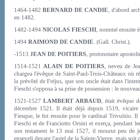
1464-1482
BERNARD DE CANDIE
, d'abord arc
en 1482.
1482-1494
NICOLAS FIESCHI
, nommé ensuite é
1494
RAIMOND DE CANDIE
. (Gall. Christ.).
-1513
JEAN DE POITIERS
, protonotaire apostol
1514-1521
ALAIN DE POITIERS
, neveu de Jea
chargea l'évêque de Saint-Paul-Trois-Châteaux où rés
la prévôté de Fréjus, que son oncle était dans l'inte
Fieschi s'opposa à sa prise de possession : le nouvea
1521-1527
LAMBERT ARBAUD
, était évêque d
décembre 1521. Il était déjà depuis 1519, vicaire
Fiesque, le fut ensuite pour le cardinal Trivulzio. Il
Fieschi et de Franciotto Orsini et exerça, pendant le
son testament le 13 mai 1527, il mourut peu de jou
enseveli devant l'autel de la Sainte-Vierge, mais soit 