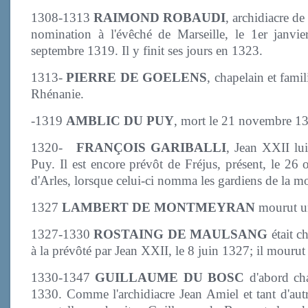
1308-1313
RAIMOND ROBAUDI
, archidiacre de
nomination à l'évêché de Marseille, le 1er janvie
septembre 1319. Il y finit ses jours en 1323.
1313-
PIERRE DE GOELENS
, chapelain et fam
Rhénanie.
-1319
AMBLIC DU PUY
, mort le 21 novembre 1
1320-
FRANÇOIS GARIBALLI
, Jean XXII lu
Puy. Il est encore prévôt de Fréjus, présent, le 2
d'Arles, lorsque celui-ci nomma les gardiens de la 
1327
LAMBERT DE MONTMEYRAN
mourut un
1327-1330
ROSTAING DE MAULSANG
était c
à la prévôté par Jean XXII, le 8 juin 1327; il mouru
1330-1347
GUILLAUME DU BOSC
d'abord cha
1330. Comme l'archidiacre Jean Amiel et tant d'autr