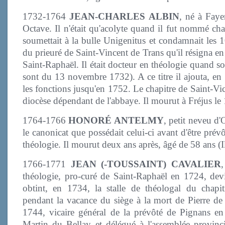
1732-1764
JEAN-CHARLES ALBIN
, né à Fay
Octave. Il n'était qu'acolyte quand il fut nommé cha
soumettait à la bulle Unigenitus et condamnait les 1
du prieuré de Saint-Vincent de Trans qu'il résigna e
Saint-Raphaël. Il était docteur en théologie quand so
sont du 13 novembre 1732). A ce titre il ajouta, en 
les fonctions jusqu'en 1752. Le chapitre de Saint-Vi
diocèse dépendant de l'abbaye. Il mourut à Fréjus le
1764-1766
HONORÉ ANTELMY
, petit neveu d'
le canonicat que possédait celui-ci avant d'être prévô
théologie. Il mourut deux ans après, âgé de 58 ans (I
1766-1771
JEAN (-TOUSSAINT) CAVALIER
théologie, pro-curé de Saint-Raphaël en 1724, devi
obtint, en 1734, la stalle de théologal du chapitr
pendant la vacance du siège à la mort de Pierre de 
1744, vicaire général de la prévôté de Pignans en
Martin du Bellay et délégué à l'assemblée provinci