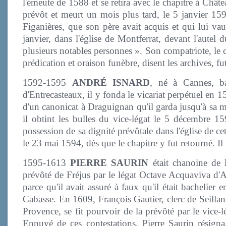
l'émeute de 1588 et se retira avec le chapitre à Chât
prévôt et meurt un mois plus tard, le 5 janvier 15
Figanières, que son père avait acquis et qui lui v
janvier, dans l'église de Montferrat, devant l'autel 
plusieurs notables personnes ». Son compatriote, le 
prédication et oraison funèbre, disent les archives, f
1592-1595
ANDRÉ ISNARD
, né à Cannes, ba
d'Entrecasteaux, il y fonda le vicariat perpétuel en
d'un canonicat à Draguignan qu'il garda jusqu'à sa m
il obtint les bulles du vice-légat le 5 décembre 15
possession de sa dignité prévôtale dans l'église de ce
le 23 mai 1594, dès que le chapitre y fut retourné. Il
1595-1613
PIERRE SAURIN
était chanoine de 
prévôté de Fréjus par le légat Octave Acquaviva d'Ar
parce qu'il avait assuré à faux qu'il était bachelier
Cabasse. En 1609, François Gautier, clerc de Seillan
Provence, se fit pourvoir de la prévôté par le vice-l
Ennuyé de ces contestations, Pierre Saurin résig