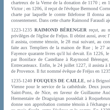
chartreux de la Verne de la donation de 1170 ; en 12
Victor ; en 1206, il reçut de l'évêque Bermond Cornut
charte par laquelle le comte Ildefonse II donna au
consentement. Dans cette charte Raimond Faraudi ajout
1223-1235
RAIMOND BÉRENGER
reçut, au m
privilèges de l'église de Fréjus. Il obtint aussi, avec
il assista, comme témoin, le 28 mai suivant, au co
faite aux Templiers de la maison de Rue ; le 27 
Fayence quarante livres qu'il lui devait. En 1226, 
par Boniface de Castellane à Raymond Bérenger, c
Entrecasteaux. Enfin, le 24 juillet 1227, il assista à
de Provence. Il fut nommé évêque de Fréjus en 1235.
1235-1240
FOUQUES DE CAILLE
, né à Brignol
Vienne pour le service de la cathédrale. Deux jours 
Saint-Pons, de Nice, en faveur de Guillaume Audib
Hermentaire de Draguignan possédait à Roquebrune
donne son approbation comme témoin à l'échange d