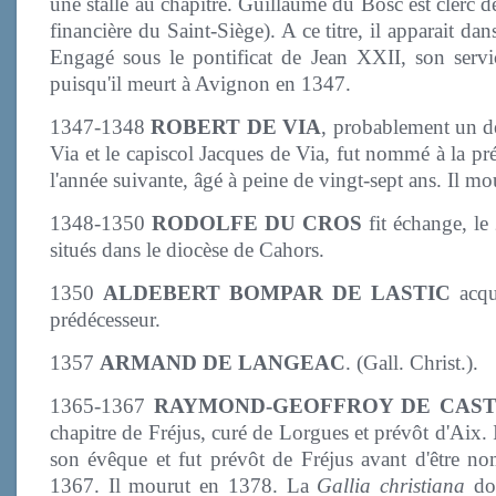
une stalle au chapitre. Guillaume du Bosc est clerc 
financière du Saint-Siège). A ce titre, il apparait d
Engagé sous le pontificat de Jean XXII, son servi
puisqu'il meurt à Avignon en 1347.
1347-1348
ROBERT DE VIA
, probablement un d
Via et le capiscol Jacques de Via, fut nommé à la pr
l'année suivante, âgé à peine de vingt-sept ans. Il m
1348-1350
RODOLFE DU CROS
fit échange, le
situés dans le diocèse de Cahors.
1350
ALDEBERT BOMPAR DE LASTIC
acqui
prédécesseur.
1357
ARMAND DE LANGEAC
. (Gall. Christ.).
1365-1367
RAYMOND-GEOFFROY DE CAS
chapitre de Fréjus, curé de Lorgues et prévôt d'Aix.
son évêque et fut prévôt de Fréjus avant d'être n
1367. Il mourut en 1378. La
Gallia christiana
don