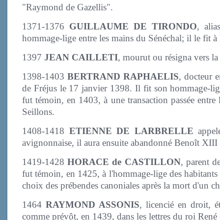
"Raymond de Gazellis".
1371-1376
GUILLAUME DE TIRONDO
, ali
hommage-lige entre les mains du Sénéchal; il le fit à
1397
JEAN CAILLETI
, mourut ou résigna vers la
1398-1403
BERTRAND RAPHAELIS
, docteur 
de Fréjus le 17 janvier 1398. Il fit son hommage-lig
fut témoin, en 1403, à une transaction passée entre 
Seillons.
1408-1418
ETIENNE DE LARBRELLE
appe
avignonnaise, il aura ensuite abandonné Benoît XIII
1419-1428
HORACE de CASTILLON
, parent d
fut témoin, en 1425, à l'hommage-lige des habitants 
choix des prébendes canoniales après la mort d'un c
1464
RAYMOND ASSONIS
, licencié en droit, é
comme prévôt, en 1439, dans les lettres du roi René