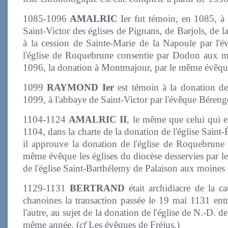
1085-1096
AMALRIC
Ier fut témoin, en 1085, à 
Saint-Victor des églises de Pignans, de Barjols, de
à la cession de Sainte-Marie de la Napoule par l'é
l'église de Roquebrune consentie par Dodon aux mê
1096, la donation à Montmajour, par le même évêque
1099
RAYMOND Ier
est témoin à la donation des
1099, à l'abbaye de Saint-Victor par l'évêque Béreng
1104-1124
AMALRIC II
, le même que celui qui 
1104, dans la charte de la donation de l'église Sain
il approuve la donation de l'église de Roquebrune 
même évêque les églises du diocèse desservies par les
de l'église Saint-Barthélemy de Palaison aux moines 
1129-1131
BERTRAND
était archidiacre de la c
chanoines la transaction passée le 19 mai 1131 entre
l'autre, au sujet de la donation de l'église de N.-D.
même année. (
cf
Les évêques de Fréjus.)