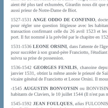
aient été plus tard exhumées, Girardin nous dit que 
aussi prieur de Notre-Dame de Biot.
1527-1531
ANGE ODDO DE CONFINIO
, doct
pour régler une question litigieuse avec les habita
transaction confirmant celle du 26 avril 1523 et les
port. Il fut nommé à la prévôté par le chapitre en 15
1531-1536
LEONE ORSINI
, dans l'attente de l'
pour succéder à son grand-père Franciotto, l'étudiant 
suivra sa prise de possession.
1536-1542
GEORGES FENILIS
, chanoine depu
janvier 1531, obtint la même année le prieuré de Sai
vicaire général de Franciotto et Leone Orsini. Il mou
-1545
AUGUSTIN BONVOYSIN
ou BONVISIN, ét
habitants de Claviers, le 10 juillet 1544 (Il n'est pa
1545-1592
JEAN FOULQUES
,
alias
FULCONIS DE