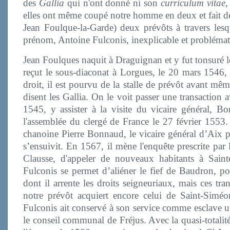
des
Gallia
qui n'ont donné ni son
curriculum vitae
,
elles ont même coupé notre homme en deux et fait de
Jean Foulque-la-Garde) deux prévôts à travers les
prénom, Antoine Fulconis, inexplicable et problémat
Jean Foulques naquit à Draguignan et y fut tonsuré l
reçut le sous-diaconat à Lorgues, le 20 mars 1546, 
droit, il est pourvu de la stalle de prévôt avant mê
disent les Gallia. On le voit passer une transaction a
1545, y assister à la visite du vicaire général, Bo
l'assemblée du clergé de France le 27 février 1553.
chanoine Pierre Bonnaud, le vicaire général d’Aix 
s’ensuivit. En 1567, il mène l'enquête prescrite par
Clausse, d'appeler de nouveaux habitants à Sain
Fulconis se permet d’aliéner le fief de Baudron, po
dont il arrente les droits seigneuriaux, mais ces tra
notre prévôt acquiert encore celui de Saint-Simé
Fulconis ait conservé à son service comme esclave u
le conseil communal de Fréjus. Avec la quasi-totalité 