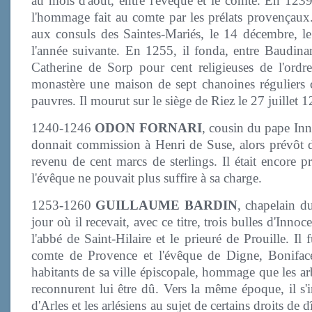
au mois d'août, entre l'évêque et le comte. En 1239, 
l'hommage fait au comte par les prélats provençaux
aux consuls des Saintes-Mariés, le 14 décembre, le
l'année suivante. En 1255, il fonda, entre Baudina
Catherine de Sorp pour cent religieuses de l'ordre
monastère une maison de sept chanoines réguliers ch
pauvres. Il mourut sur le siège de Riez le 27 juillet 
1240-1246
ODON FORNARI
, cousin du pape Inn
donnait commission à Henri de Suse, alors prévôt d
revenu de cent marcs de sterlings. Il était encore 
l'évêque ne pouvait plus suffire à sa charge.
1253-1260
GUILLAUME BARDIN
, chapelain d
jour où il recevait, avec ce titre, trois bulles d'Innoc
l'abbé de Saint-Hilaire et le prieuré de Prouille. Il
comte de Provence et l'évêque de Digne, Boniface
habitants de sa ville épiscopale, hommage que les ar
reconnurent lui être dû. Vers la même époque, il s
d'Arles et les arlésiens au sujet de certains droits de