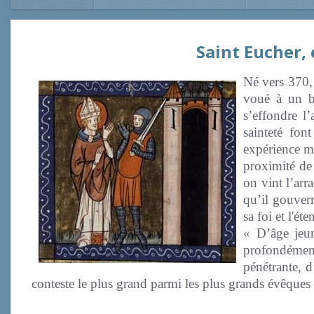
Saint Eucher,
Né vers 370, 
voué à un br
s’effondre l
sainteté fon
expérience mo
proximité de 
on vint l’arr
qu’il gouvern
sa foi et l'é
« D’âge jeun
profondémen
pénétrante, d
conteste le plus grand parmi les plus grands évêque