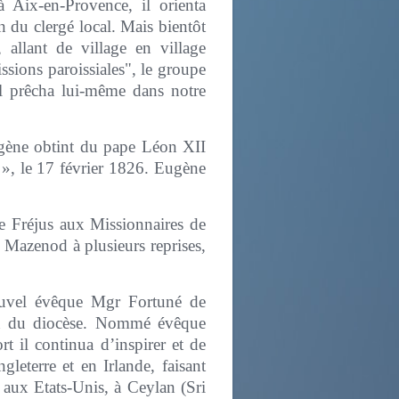
 Aix-en-Provence, il orienta
n du clergé local. Mais bientôt
 allant de village en village
ssions paroissiales", le groupe
 Il prêcha lui-même dans notre
ugène obtint du pape Léon XII
», le 17 février 1826. Eugène
 Fréjus aux Missionnaires de
 Mazenod à plusieurs reprises,
nouvel évêque Mgr Fortuné de
ion du diocèse. Nommé évêque
t il continua d’inspirer et de
leterre et en Irlande, faisant
aux Etats-Unis, à Ceylan (Sri