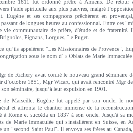
cembre 1811 fut ordonné prêtre à Amiens. De retour à
rs l’aide spirituelle aux plus pauvres, malgré l’oppositio
rent. Eugène et ses compagnons prêchèrent en provençal,
t passant de longues heures au confessionnal. Entre ces "mi
e vie communautaire de prière, d'étude et de fraternité.
Brignoles, Pignans, Lorgues, Le Puget.
e ce qu’ils appelèrent "Les Missionnaires de Provence", E
 congrégation sous le nom d' « Oblats de Marie Immaculée 
r de Richery avait confié le nouveau grand séminaire de
r d’octobre 1851, Mgr Wicart, qui avait rencontré Mgr de
 son séminaire, jusqu’à leur expulsion en 1901.
e de Marseille, Eugène fut appelé par son oncle, le 
ral et affronta le chantier immense de la reconstruct
cré à Rome et succéda en 1837 à son oncle. Jusqu'à sa mor
ts de Marie Immaculée qui s'installèrent en Suisse, en Ang
 un "second Saint Paul". Il envoya ses frères au Canada, 