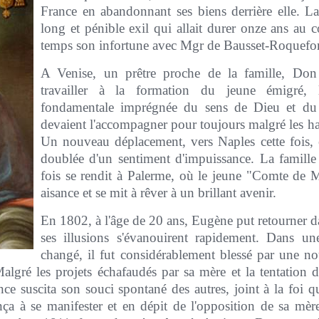
France en abandonnant ses biens derrière elle. L
long et pénible exil qui allait durer onze ans au 
temps son infortune avec Mgr de Bausset-Roquefort,
A Venise, un prêtre proche de la famille, Don B
travailler à la formation du jeune émigré,
fondamentale imprégnée du sens de Dieu et du 
devaient l'accompagner pour toujours malgré les hau
Un nouveau déplacement, vers Naples cette fois,
doublée d'un sentiment d'impuissance. La famille
fois se rendit à Palerme, où le jeune "Comte de 
aisance et se mit à rêver à un brillant avenir.
En 1802, à l'âge de 20 ans, Eugène put retourner d
ses illusions s'évanouirent rapidement. Dans u
changé, il fut considérablement blessé par une nou
Malgré les projets échafaudés par sa mère et la tentation 
nce suscita son souci spontané des autres, joint à la foi q
a à se manifester et en dépit de l'opposition de sa mère,