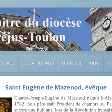
 ÉVÊQUES
LES CATHÉDRALES
LE DIOCÈSE
LIENS
F
Saint Eugène de Mazenod, évêque
Charles-Joseph-Eugène de Mazenod naquit à Aix-
1782. Son père était Président de chambre au Pa
encore que huit ans, lors de la Révolution français