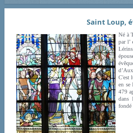
Saint Loup, 
Né à T
par l’
Lérins
épouse
évêqu
d’Aux
C'est 
en se 
479 ap
dans 
fondé 