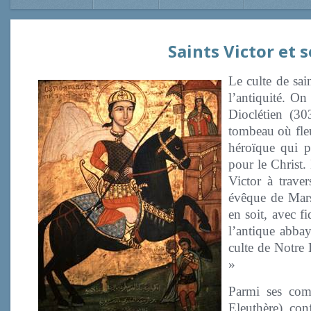
Saints Victor et
Le culte de sain
l’antiquité. On
Dioclétien (3
tombeau où fleu
héroïque qui p
pour le Christ.
Victor à trave
évêque de Mars
en soit, avec f
l’antique abbay
culte de Notre 
»
Parmi ses comp
Eleuthère), con