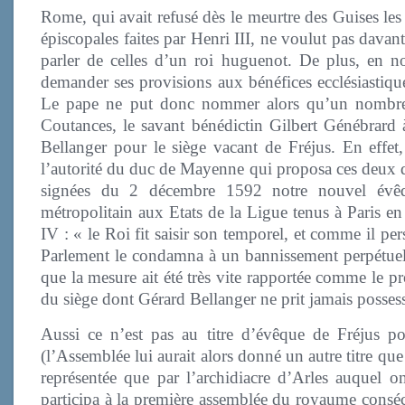
Rome, qui avait refusé dès le meurtre des Guises le
épiscopales faites par Henri III, ne voulut pas davan
parler de celles d’un roi huguenot. De plus, en 
demander ses provisions aux bénéfices ecclésiastiqu
Le pape ne put donc nommer alors qu’un nombre tr
Coutances, le savant bénédictin Gilbert Génébrard 
Bellanger pour le siège vacant de Fréjus. En effet,
l’autorité du duc de Mayenne qui proposa ces deux d
signées du 2 décembre 1592 notre nouvel évêqu
métropolitain aux Etats de la Ligue tenus à Paris en
IV : « le Roi fit saisir son temporel, et comme il per
Parlement le condamna à un bannissement perpétuel.
que la mesure ait été très vite rapportée comme le p
du siège dont Gérard Bellanger ne prit jamais posses
Aussi ce n’est pas au titre d’évêque de Fréjus p
(l’Assemblée lui aurait alors donné un autre titre q
représentée que par l’archidiacre d’Arles auquel 
participa à la première assemblée du royaume consécu