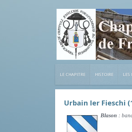
LE CHAPITRE
HISTOIRE
LES
Urbain Ier Fieschi 
Blason
: band