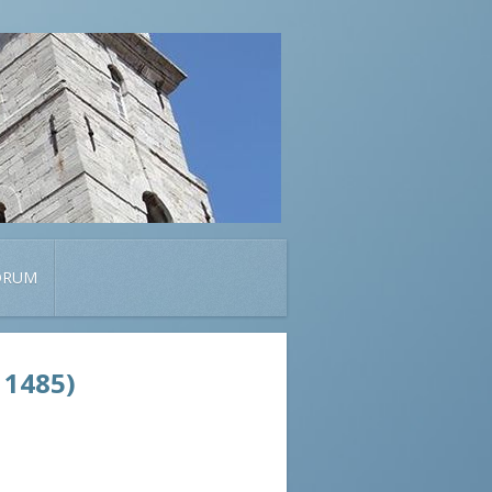
ORUM
 1485)