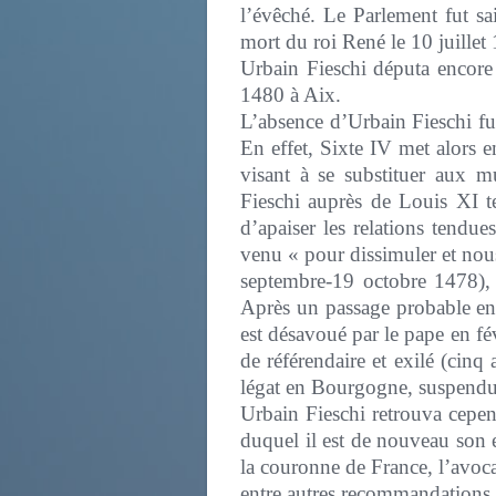
l’évêché. Le Parlement fut sai
mort du roi René le 10 juillet
Urbain Fieschi députa encor
1480 à Aix.
L’absence d’Urbain Fieschi fu
En effet, Sixte IV met alors e
visant à se substituer aux mu
Fieschi auprès de Louis XI 
d’apaiser les relations tendue
venu « pour dissimuler et nous
septembre-19 octobre 1478), 
Après un passage probable en
est désavoué par le pape en fé
de référendaire et exilé (cinq 
légat en Bourgogne, suspendu
Urbain Fieschi retrouva cepe
duquel il est de nouveau son en
la couronne de France, l’avoca
entre autres recommandations, 