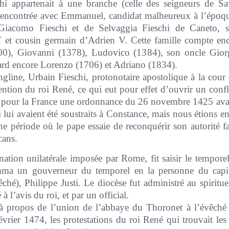
i appartenait à une branche (celle des seigneurs de Sa
 rencontrée avec Emmanuel, candidat malheureux à l’épo
e Giacomo Fieschi et de Selvaggia Fieschi de Caneto, s
V et cousin germain d’Adrien V. Cette famille compte en
0), Giovanni (1378), Ludovico (1384), son oncle Giorg
 tard encore Lorenzo (1706) et Adriano (1834).
line, Urbain Fieschi, protonotaire apostolique à la cour
ntion du roi René, ce qui eut pour effet d’ouvrir un confl
t pour la France une ordonnance du 26 novembre 1425 avaie
i lui avaient été soustraits à Constance, mais nous étions e
ne période où le pape essaie de reconquérir son autorité 
cans.
ation unilatérale imposée par Rome, fit saisir le temporel 
omma un gouverneur du temporel en la personne du cap
êché), Philippe Justi. Le diocèse fut administré au spirituel
 à l’avis du roi, et par un official.
 à propos de l’union de l’abbaye du Thoronet à l’évêché
vrier 1474, les protestations du roi René qui trouvait les