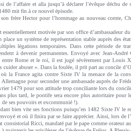
si de l’affaire et alla jusqu’à déclarer l’évêque déchu de
 1480 mit fin à ce nouvel épisode.
e son frère Hector pour l’hommage au nouveau comte, Ch
t essentiellement motivée par son office d’ambassadeur du
n place un système de représentation stable auprès des éta
ltiples légations temporaires. Dans cette période de tra
tendent à devenir permanentes. Envoyé avec Jean-André 
s entre Rome et le roi, il est jugé sévèrement par Louis X
 cuider abuser ». Dans la foulée, il prit part au concile d’
où la France agita contre Sixte IV la menace de la conv
 Allemagne pour seconder une ambassade auprès de Frédéric
vrier 1479 pour son attitude trop conciliante lors du concil
ans plus tard, le pontife sera encore plus autoritaire pour 
 de ses pouvoirs et excommunié !).
ndant bien vite ses fonctions puisqu’en 1482 Sixte IV le
voyé et où il finira par se faire apprécier. Ainsi, lors de 
t consistorial Ricci, mandaté par le pape comme orateur aup
à maintenir les privilèges de l’évêque de Fréjus. A Plessis