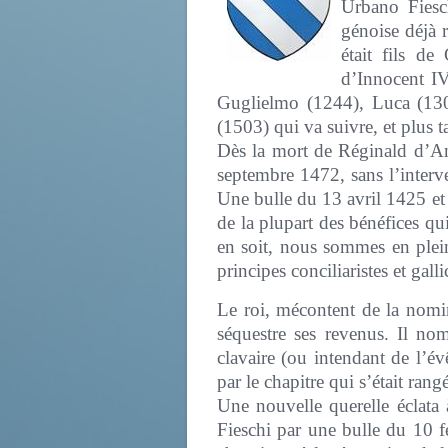
Urbano Fiesch
génoise déjà
était fils d
d’Innocent I
Guglielmo (1244), Luca (130
(1503) qui va suivre, et plus
Dès la mort de Réginald d’Ang
septembre 1472, sans l’interve
Une bulle du 13 avril 1425 e
de la plupart des bénéfices qu
en soit, nous sommes en plei
principes conciliaristes et galli
Le roi, mécontent de la nomin
séquestre ses revenus. Il n
clavaire (ou intendant de l’év
par le chapitre qui s’était rangé
Une nouvelle querelle éclata
Fieschi par une bulle du 10 fé