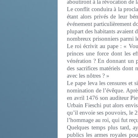
aboutiront à la révocation de 
Le conflit conduira à la procla
étant alors privés de leur bé
événement particulièrement do
plupart des habitants avaient dés
nombreux prisonniers parmi les
Le roi écrivit au pape : « Vou
princes une force dont les ef
vénération ? En donnant un pa
des sacrifices matériels dont
avec les nôtres ? »
Le pape leva les censures et s
nomination de l’évêque. Après
en avril 1476 son auditeur Pie
Urbain Fieschi put alors envis
qu’il envoie ses pouvoirs, le 
l’hommage au roi, qui fut reçu 
Quelques temps plus tard, aya
publics les armes royales pour