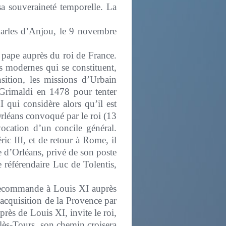
 sa souveraineté temporelle. La
arles d’Anjou, le 9 novembre
 pape auprès du roi de France.
ts modernes qui se constituent,
nsition, les missions d’Urbain
Grimaldi en 1478 pour tenter
I qui considère alors qu’il est
Orléans convoqué par le roi (13
ocation d’un concile général.
 III, et de retour à Rome, il
e d’Orléans, privé de son poste
le référendaire Luc de Tolentis,
 recommande à Louis XI auprès
l’acquisition de la Provence par
rès de Louis XI, invite le roi,
-lès-Tours, son chemin croisera