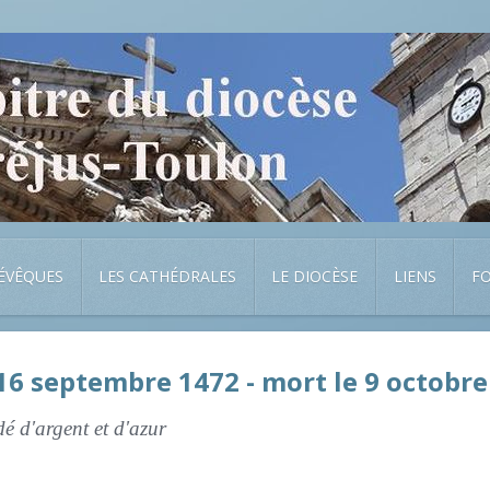
 ÉVÊQUES
LES CATHÉDRALES
LE DIOCÈSE
LIENS
F
(16 septembre 1472 - mort le 9 octobre
é d'argent et d'azur