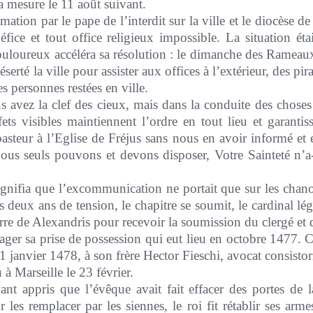
la mesure le 11 août suivant.
mation par le pape de l’interdit sur la ville et le diocèse de 
néfice et tout office religieux impossible. La situation ét
uloureux accéléra sa résolution : le dimanche des Rameaux 
erté la ville pour assister aux offices à l’extérieur, des pirat
 personnes restées en ville.
s avez la clef des cieux, mais dans la conduite des choses 
fets visibles maintiennent l’ordre en tout lieu et garanti
steur à l’Eglise de Fréjus sans nous en avoir informé et e
 nous seuls pouvons et devons disposer, Votre Sainteté n’a-
ignifia que l’excommunication ne portait que sur les chano
 deux ans de tension, le chapitre se soumit, le cardinal lé
rre de Alexandris pour recevoir la soumission du clergé et d
ager sa prise de possession qui eut lieu en octobre 1477. 
21 janvier 1478, à son frère Hector Fieschi, avocat consisto
à Marseille le 23 février.
nt appris que l’évêque avait fait effacer des portes de la 
 les remplacer par les siennes, le roi fit rétablir ses arm