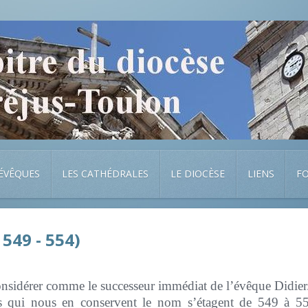
 ÉVÊQUES
LES CATHÉDRALES
LE DIOCÈSE
LIENS
F
549 - 554)
nsidérer comme le successeur immédiat de l’évêque Didier
ns qui nous en conservent le nom s’étagent de 549 à 55