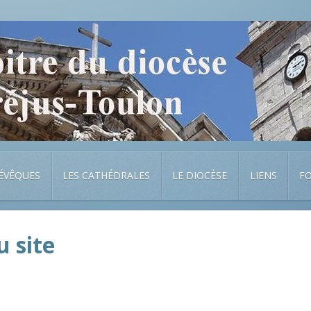
 ÉVÊQUES
LES CATHÉDRALES
LE DIOCÈSE
LIENS
F
u site